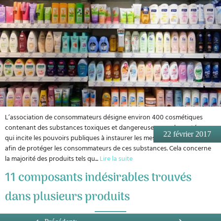
L’association de consommateurs désigne environ 400 cosmétiques
contenant des substances toxiques et dangereuses pour la santé, ce
22 février 2017
qui incite les pouvoirs publiques à instaurer les mesures nécessaires
afin de protéger les consommateurs de ces substances. Cela concerne
la majorité des produits tels qu
...
Lire la suite
11 composants indésirables trouvés
dans plusieurs produits