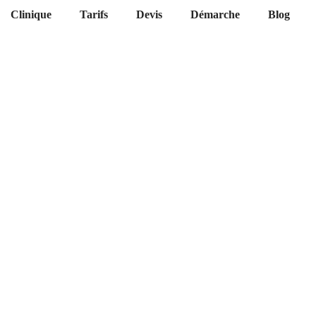
Clinique
Tarifs
Devis
Démarche
Blog
pas cher
re
ires