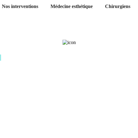
Nos interventions
Médecine esthétique
Chirurgiens
Augmentation mammaire Tunisie : implants mammaires 
ugmentation mammai
isie : implants mamma
pas cher