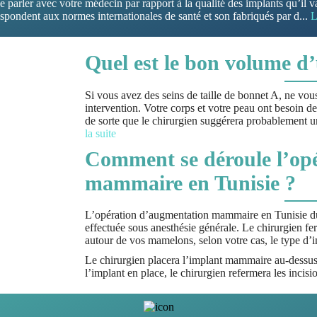
de parler avec votre médecin par rapport à la qualité des implants qu’il
rrespondent aux normes internationales de santé et son fabriqués par d
...
L
Quel est le bon volume d’
Si vous avez des seins de taille de bonnet A, ne vou
intervention. Votre corps et votre peau ont besoin 
de sorte que le chirurgien suggérera probablement
la suite
Comment se déroule l’op
mammaire en Tunisie ?
L’opération d’augmentation mammaire en Tunisie dur
effectuée sous anesthésie générale. Le chirurgien fer
autour de vos mamelons, selon votre cas, le type d’i
Le chirurgien placera l’implant mammaire au-dessus
l’implant en place, le chirurgien refermera les incis