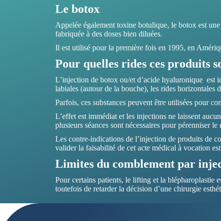
Le botox
Appelée également toxine botulique, le botox est une 
fabriquée à des doses bien diluées.
Il est utilisé pour la première fois en 1995, en Améri
Pour quelles rides ces produits s
L’injection de botox ou/et d’acide hyaluronique est id
labiales (autour de la bouche), les rides horizontales d
Parfois, ces substances peuvent être utilisées pour c
L’effet est immédiat et les injections ne laissent aucu
plusieurs séances sont nécessaires pour pérenniser le
Les contre-indications de l’injection de produits de c
valider la faisabilité de cet acte médical à vocation es
Limites du comblement par inje
Pour certains patients, le lifting et la blépharoplasti
toutefois de retarder la décision d’une chirurgie esth