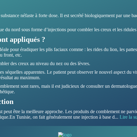
substance néfaste à forte dose. Il est secrété biologiquement par une ba
que du nord sous forme d’injections pour combler les creux et les ridules
ont appliqués ?
éale pour éradiquer les plis faciaux comme : les rides du lion, les patte
u front, etc.
ombler des creux au niveau du nez ou des lèvres.
nes séquelles apparentes. Le patient peut observer le nouvel aspect du vi
 résultat au maximum.
omblement sont rares, mais il est judicieux de consulter un dermatologue a
thétique.
ction
e est peut être la meilleure approche. Les produits de comblement ne parv
étique.En Tunisie, on fait généralement une injection à base d
...
Lire la su