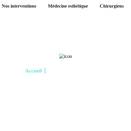
Nos interventions
Médecine esthétique
Chirurgiens
Accueil
Comblement rides Tunisie
omblement rides Tunis