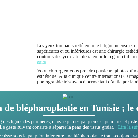
Les yeux tombants reflètent une fatigue intense et u
supérieures et ou inférieures est une chirurgie esthét
contours des yeux afin de rajeunir le regard et d’amé
suite
Votre chirurgien vous prendra plusieurs photos afin d
esthétique. À la clinique centre international Cart
photographie très avancé permettant d’anticiper le ré
n de blépharoplastie en Tunisie ; le
g des lignes des paupières, dans le pli des paupières supérieures et juste
Le geste suivant consiste à séparer la peau des tissus graiss
...
Lire la sui
isse sous la paupière inférieure une blépharoplastie trans-conjonctivale