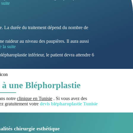
 suite
mie. La durée du traitement dépend du nombre de
ne raideur au niveau des paupières. Il aura aussi
e la suite
lépharoplastie inférieur, le patient devra attendre 6
e à une Bléphorplastie
ans notre
clinique en Tunisie
. Si vous avez des
ndez gratuitement votre
devis blépharoplastie Tunisie
alités chirurgie esthétique