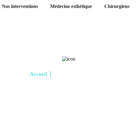
Nos interventions
Médecine esthétique
Chirurgiens
Accueil
Blepharoplastie Tunisie
Blepharoplastie Tunisi