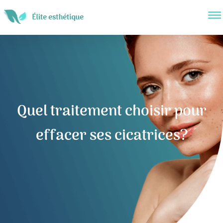
Quel traitement choisir pour
effacer ses cicatrices?
Navigation
de
l’article