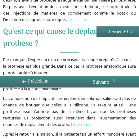
En plus, avec l’évolution de la médecine esthétique, elles optent plus à
des injections de matières de comblement comme le botox ou
l’injection de la graisse autologue
...
Lire la suite
Qu’est ce qui cause le déplacement de la
15 février 2017
prothèse ?
Par manque d’expérience ou de précision, si la loge préparée à accueillir
la prothèse est plus grande. Dans ce cas la prothèse anatomique aura
plus de facilité à bouger.
Précédent:
L’hématome, en augmentant, peut causer la non adhésion de la
Suivant:
prothèse à la glande mammaire.
La composition de l’implant. Les implants en solution saline ont plus de
chance de bouger que celles à la silicone. Sa texture aussi : une
prothèse lisse n’adhère pas de la même façon que les prothèses
texturées. La projection aussi intervient dans l’augmentation des
chances de déplacement des proth
...
Lire la suite
Après le retour à la maison, si la patiente fait un effort immodéré avant