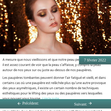
A mesure que nous vieillissons et que notre peau perd de son élasticité,
7 février 2022
il est assez courant de voir que la peau s’affaisse, y compris la peau
autour de nos yeux sur ou juste au-dessus de nos paupières.
Les paupières tombantes peuvent donner l’air fatigué et vieilli, et dans
certains cas où une paupière est relâchée plus qu’une autre provoque
des yeux asymétriques, il existe un certain nombre de techniques
esthétiques pour le lifting des yeux ou des paupières vers lesquelles
vous pouvez vous tourne
...
Lire la suite
Précédent:
Suivant:
Bien que la chirurgie esthétique des paupières puisse une l’option la