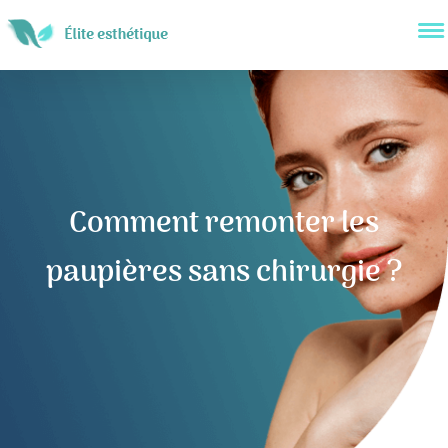
Comment remonter les
paupières sans chirurgie ?
Navigation
de
l’article