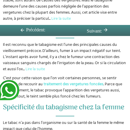
demeure l’une des causes parfois négligée de l’apparition des
vergetures chez la plupart des femmes. Aussi, cet article vise entre
autre, à préciser la particul
...
Lire la suite
Tabagisme et vieillissement
Précédent:
Suivant:
Il est reconnu que le tabagisme est l’une des principales causes du
vieillissement précoce. D’ailleurs, fumer à un impact négatif sur teint.
L’instant après avoir fumé, il y a chez le fumeur une contraction des
vaisseaux sanguins chargés de l’irrigation de la peau. Or si la circulation
et aussi l’ox
...
Lire la suite
C’est pour cette raison que l’on voit certaines personnes, se sentir
obligées de recourir au
traitement des vergetures foncées
. Parce que
non seulement, le tabac provoque l’apparition des vergetures aussi,
mais surtout, le teint semble plus foncé chez les fumeurs.
Spécificité du tabagisme chez la femme
Le tabac n’a pas dans l’organisme ou sur la santé de la femme le même
impact que celui de l’homme.