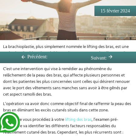
15 février 2024
La brachioplastie, plus simplement nommée le lifting des bras, est une
opération de chirurgie esthétique très en vogue ces dernières années,
Précédent:
Suivant:
grâce à sa fiabilité et à la durabilité des résultats.
C’est une intervention qui vise à remédier au phénomène du
relâchement de la peau des bras, qui affecte plusieurs personnes et
dont les patientes les plus concernées sont celles qui désirent renouer
avec le port des vêtements sans manches sans avoir à être gênés par
cet aspect ramolli des bras.
L’opération va avoir donc comme objectif final de raffermir la peau des
bras en éliminant les excès cutanés situés dans cette zone.
Avant que vous procédiez à votre
lifting des bras
, l’examen pré-
opératoire va identifier les différents facteurs responsables du
relâchement cutané des bras. Cependant, les plus récurrents sont :