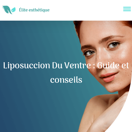
Liposuccion Du Ventre : Guide et
conseils
Navigation
de
l’article