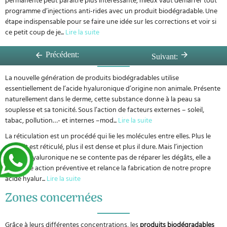
programme d’injections anti-rides avec un produit biodégradable. Une
étape indispensable pour se faire une idée sur les corrections et voir si
ce petit coup de je
...
Lire la suite
Dans quels cas ?
Précédent:
Suivant:
La nouvelle génération de produits biodégradables utilise
essentiellement de l’acide hyaluronique d’origine non animale. Présente
naturellement dans le derme, cette substance donne à la peau sa
souplesse et sa tonicité. Sous l’action de facteurs externes – soleil,
tabac, pollution…- et internes –mod
...
Lire la suite
La réticulation est un procédé qui lie les molécules entre elles. Plus le
produit est réticulé, plus il est dense et plus il dure. Mais l’injection
d’acide hyaluronique ne se contente pas de réparer les dégâts, elle a
aussi une action préventive et relance la fabrication de notre propre
acide hyalur
...
Lire la suite
Zones concernées
Grâce à leurs différentes concentrations, les
produits biodégradables