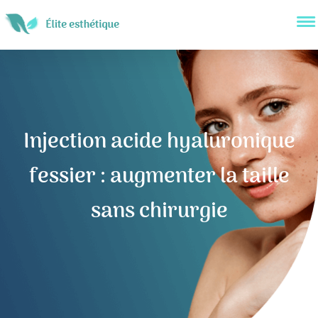
Injection acide hyaluronique
fessier : augmenter la taille
sans chirurgie
Navigation
de
l’article