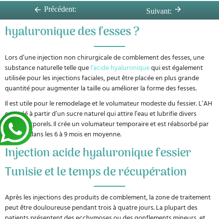
Comment fonctionne l’injection d’acide
Précédent:
Suivant:
hyaluronique des fesses ?
Lors d’une injection non chirurgicale de comblement des fesses, une
substance naturelle telle que
l’acide hyaluronique
qui est également
utilisée pour les injections faciales, peut être placée en plus grande
quantité pour augmenter la taille ou améliorer la forme des fesses.
Il est utile pour le remodelage et le volumateur modeste du fessier. L’AH
est créé à partir d’un sucre naturel qui attire l’eau et lubrifie divers
tissus corporels. Il crée un volumateur temporaire et est réabsorbé par
le corps dans les 6 à 9 mois en moyenne.
Injection acide hyaluronique fessier
Tunisie et le temps de récupération
Après les injections des produits de comblement, la zone de traitement
peut être douloureuse pendant trois à quatre jours. La plupart des
patients présentent des ecchymoses ou des gonflements mineurs, et