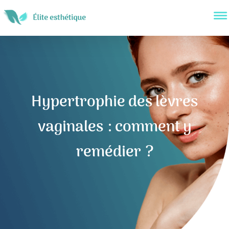
Hypertrophie des lèvres
vaginales : comment y
remédier ?
Navigation
de
l’article