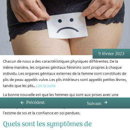
9 février 2023
Chacun de nous a des caractéristiques physiques différentes. De la
même manière, les organes génitaux féminins sont propres à chaque
individu. Les organes génitaux externes de la femme sont constitués de
plis de peau appelés vulve. Les plis intérieurs sont appelés petites lèvres,
tandis que les plis
...
Lire la suite
La bonne nouvelle est que les femmes qui sont aux prises avec une
hypertrophie des lèvres vaginales peuvent recourir à la chirurgie
Précédent:
Suivant:
esthétique pour améliorer l’esthétique de la zone intime et retrouver
l’estime de soi et la confiance en soi perdues.
Quels sont les symptômes de