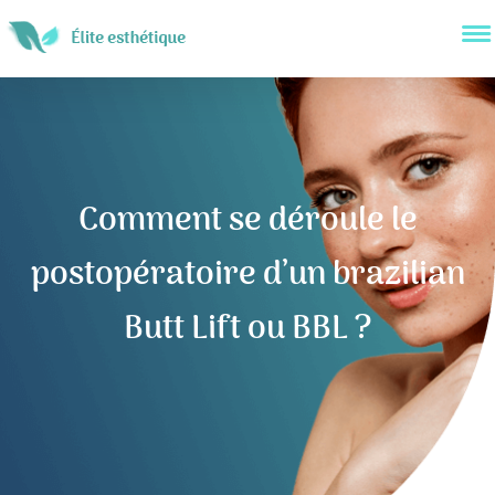
Comment se déroule le
postopératoire d’un brazilian
Butt Lift ou BBL ?
Navigation
de
l’article