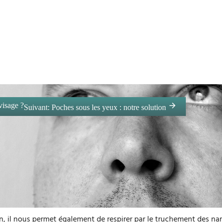
visage ?
Suivant:
Poches sous les yeux : notre solution
 il nous permet également de respirer par le truchement des narines