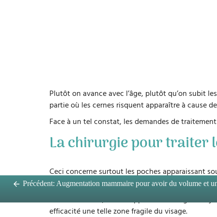
Plutôt on avance avec l’âge, plutôt qu’on subit les 
partie où les cernes risquent apparaître à cause de
Face à un tel constat, les demandes de traitement 
La chirurgie pour traiter 
Ceci concerne surtout les poches apparaissant sou
ombre sur la paupière inférieure.
Précédent:
Augmentation mammaire pour avoir du volume et un 
Pour les enlever, on fait appel à la chirurgie des 
efficacité une telle zone fragile du visage.