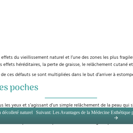
effets du vieillissement naturel et l’une des zones les plus fragile
s effets héréditaires, la perte de graisse, le relâchement cutané 
de ces défauts se sont multipliées dans le but d’arriver à estompe
les poches
s les yeux et s’agissant d’un simple relâchement de la peau qui 
décolleté naturel
Suivant:
Les Avantages de la Médecine Esthétique 
yeux tout en prenant le temps de choisir le chirurgien qui devra ê